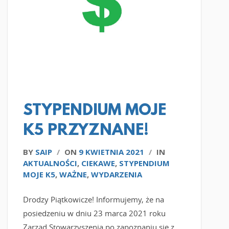
CZYTAJ WIĘCEJ
STYPENDIUM MOJE
K5 PRZYZNANE!
BY
SAIP
/
ON
9 KWIETNIA 2021
/
IN
AKTUALNOŚCI
,
CIEKAWE
,
STYPENDIUM
MOJE K5
,
WAŻNE
,
WYDARZENIA
Drodzy Piątkowicze! Informujemy, że na
posiedzeniu w dniu 23 marca 2021 roku
Zarząd Stowarzyszenia po zapoznaniu się z