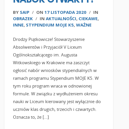
NABÓR OTWARTY!
BY
SAIP
/
ON
17 LISTOPADA 2020
/
IN
OBRAZEK
/
IN
AKTUALNOŚCI
,
CIEKAWE
,
INNE
,
STYPENDIUM MOJE K5
,
WAŻNE
Drodzy Piątkowicze! Stowarzyszenie
Absolwentów i Przyjaciół V Liceum
Ogólnokształcącego im. Augusta
Witkowskiego w Krakowie ma zaszczyt
ogłosić nabór wniosków stypendialnych w
ramach programu Stypendium MOJE K5. W
tym roku program wraca w odnowionej
formule. W związku z wydłużeniem okresu
nauki w Liceum kierowany jest wyłącznie do
uczniów klas drugich, trzecich i czwartych.
Oznacza to, że […]