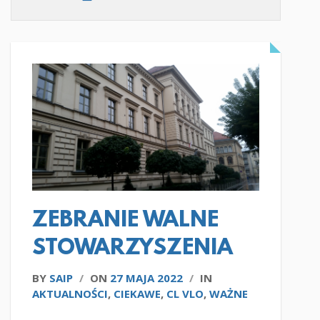
CZYTAJ WIĘCEJ
ZEBRANIE WALNE
STOWARZYSZENIA
BY
SAIP
/
ON
27 MAJA 2022
/
IN
AKTUALNOŚCI
,
CIEKAWE
,
CL VLO
,
WAŻNE