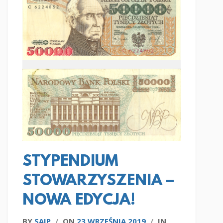
CZYTAJ WIĘCEJ
STYPENDIUM
STOWARZYSZENIA –
NOWA EDYCJA!
BY
SAIP
/
ON
23 WRZEŚNIA 2019
/
IN