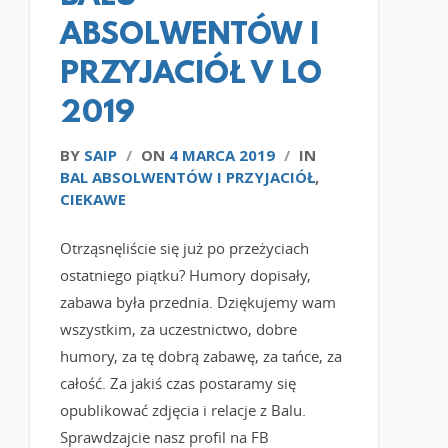
ABSOLWENTÓW I
PRZYJACIÓŁ V LO
2019
BY
SAIP
/
ON
4 MARCA 2019
/
IN
BAL ABSOLWENTÓW I PRZYJACIÓŁ
,
CIEKAWE
Otrząsnęliście się już po przeżyciach
ostatniego piątku? Humory dopisały,
zabawa była przednia. Dziękujemy wam
wszystkim, za uczestnictwo, dobre
humory, za tę dobrą zabawę, za tańce, za
całość. Za jakiś czas postaramy się
opublikować zdjęcia i relacje z Balu.
Sprawdzajcie nasz profil na FB