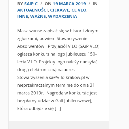
BY
SAIP C
/
ON
19 MARCA 2019
/
IN
AKTUALNOŚCI
,
CIEKAWE
,
CL VLO
,
INNE
,
WAŻNE
,
WYDARZENIA
Masz szanse zapisać się w historii złotymi
zgłoskami, bowiem Stowarzyszenie
Absolwentów i Przyjaciół V LO (SAiP VLO)
ogłasza konkurs na logo Jubileuszu 150-
lecia V LO. Projekty logo należy nadsyłać
drogą elektroniczną na adres
Stowarzyszenia sa@v-lo.krakow.pl w
nieprzekraczalnym terminie do dnia 31
marca 2019r. Nagrodą w konkursie jest
bezpłatny udział w Gali Jubileuszowej,
która odbędzie się […]