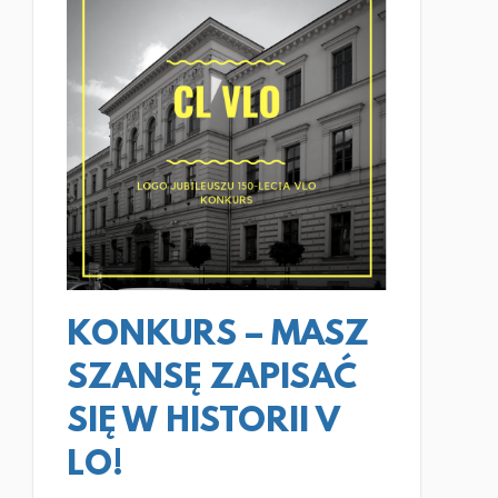
CZYTAJ WIĘCEJ
KONKURS – MASZ
SZANSĘ ZAPISAĆ
SIĘ W HISTORII V
LO!