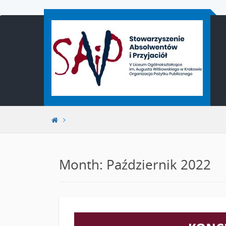
Przejdź
do
treści
Month: Październik 2022