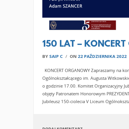
150 LAT – KONCE
BY
SAIP C
/
ON
22 PAŹDZIERNIKA 2022
KONCERT ORGANOWY Zapraszamy na koncert
Ogólnokształcącego im. Augusta Witkowskie
o godzinie 17.00. Komitet Organizacyjny Ju
objęty Patronatem Honorowym PREZYDENTA
Jubileusz 150-ciolecia V Liceum Ogólnoksz
DODAJ KOMENTARZ