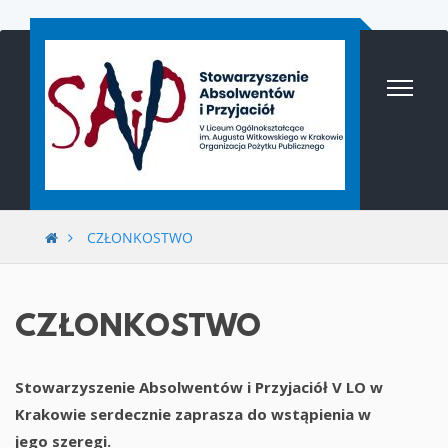
Przejdź
do
treści
CZŁONKOSTWO
CZŁONKOSTWO
Stowarzyszenie Absolwentów i Przyjaciół V LO w
Krakowie serdecznie zaprasza do wstąpienia w
jego szeregi.