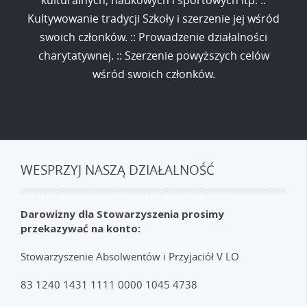
Kultywowanie tradycji Szkoły i szerzenie jej wśród
swoich członków. :: Prowadzenie działalności
charytatywnej. :: Szerzenie powyższych celów
wśród swoich członków.
WESPRZYJ NASZĄ DZIAŁALNOŚĆ
Darowizny dla Stowarzyszenia prosimy
przekazywać na konto:
Stowarzyszenie Absolwentów i Przyjaciół V LO
83 1240 1431 1111 0000 1045 4738