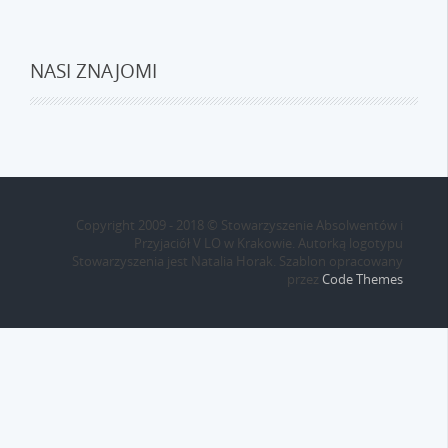
NASI ZNAJOMI
Copyright 2009 - 2018 © Stowarzyszenie Absolwentów i
Przyjaciół V LO w Krakowie. Autorką logotypu
Stowarzyszenia jest Natalia Horak. Szablon opracowany
przez
Code Themes