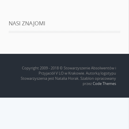
NASI ZNAJOMI
Copyright 2009 - 2018 © Stowarzyszenie Absolwentów i
Przyjaciół V LO w Krakowie. Autorką logotypu
Stowarzyszenia jest Natalia Horak. Szablon opracowany
przez
Code Themes