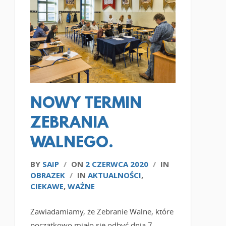
CZYTAJ WIĘCEJ
NOWY TERMIN
ZEBRANIA
WALNEGO.
BY
SAIP
/
ON
2 CZERWCA 2020
/
IN
OBRAZEK
/
IN
AKTUALNOŚCI
,
CIEKAWE
,
WAŻNE
Zawiadamiamy, że Zebranie Walne, które
początkowo miało się odbyć dnia 7