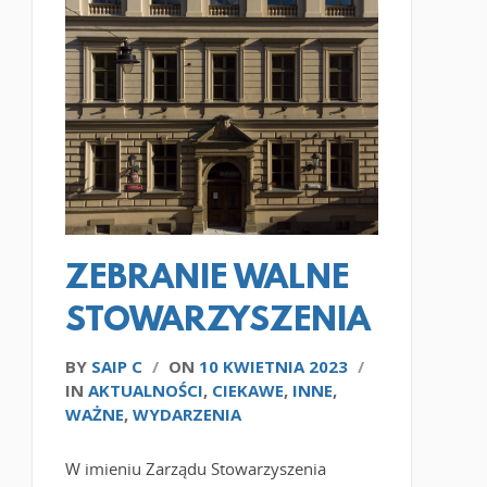
CZYTAJ WIĘCEJ
ZEBRANIE WALNE
STOWARZYSZENIA
BY
SAIP C
/
ON
10 KWIETNIA 2023
/
IN
AKTUALNOŚCI
,
CIEKAWE
,
INNE
,
WAŻNE
,
WYDARZENIA
W imieniu Zarządu Stowarzyszenia