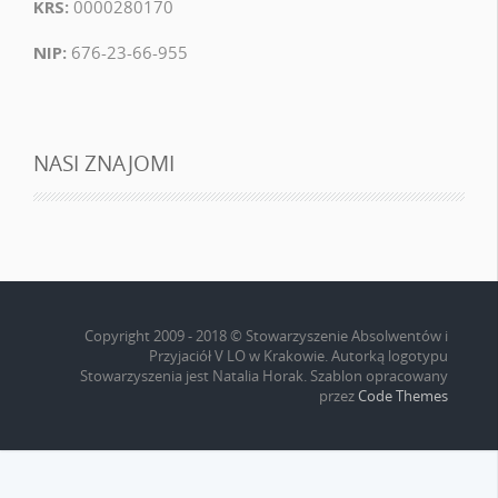
KRS:
0000280170
NIP:
676-23-66-955
NASI ZNAJOMI
Copyright 2009 - 2018 © Stowarzyszenie Absolwentów i
Przyjaciół V LO w Krakowie. Autorką logotypu
Stowarzyszenia jest Natalia Horak. Szablon opracowany
przez
Code Themes