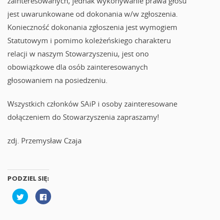
zainteresowanych, jednak wykonywanie prawa głosu
jest uwarunkowane od dokonania w/w zgłoszenia.
Konieczność dokonania zgłoszenia jest wymogiem
Statutowym i pomimo koleżeńskiego charakteru
relacji w naszym Stowarzyszeniu, jest ono
obowiązkowe dla osób zainteresowanych
głosowaniem na posiedzeniu.
Wszystkich członków SAiP i osoby zainteresowane
dołączeniem do Stowarzyszenia zapraszamy!
zdj. Przemysław Czaja
PODZIEL SIĘ:
U
K
d
l
o
i
s
k
t
n