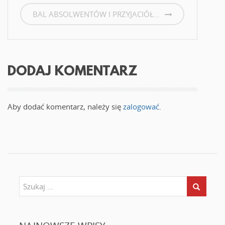
e
ę
)
w
BAL ABSOLWENTÓW I PRZYJACIÓŁ...
n
o
w
y
m
o
k
n
i
DODAJ KOMENTARZ
e
)
Aby dodać komentarz, należy się
zalogować
.