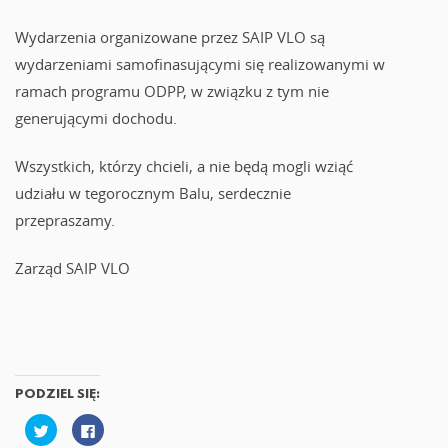
Wydarzenia organizowane przez SAIP VLO są
wydarzeniami samofinasującymi się realizowanymi w
ramach programu ODPP, w związku z tym nie
generującymi dochodu.
Wszystkich, którzy chcieli, a nie będą mogli wziąć
udziału w tegorocznym Balu, serdecznie
przepraszamy.
Zarząd SAIP VLO
PODZIEL SIĘ:
U
K
d
l