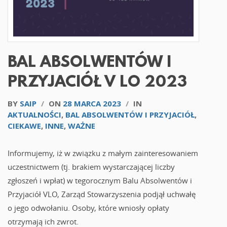
BAL ABSOLWENTÓW I
PRZYJACIÓŁ V LO 2023
BY
SAIP
/
ON
28 MARCA 2023
/
IN
AKTUALNOŚCI
,
BAL ABSOLWENTÓW I PRZYJACIÓŁ
,
CIEKAWE
,
INNE
,
WAŻNE
Informujemy, iż w związku z małym zainteresowaniem
uczestnictwem (tj. brakiem wystarczającej liczby
zgłoszeń i wpłat) w tegorocznym Balu Absolwentów i
Przyjaciół VLO, Zarząd Stowarzyszenia podjął uchwałę
o jego odwołaniu. Osoby, które wniosły opłaty
otrzymają ich zwrot.