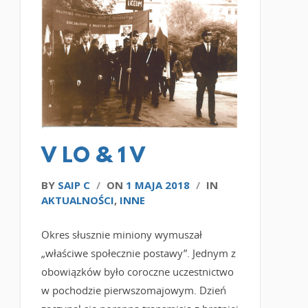
CZYTAJ WIĘCEJ
V LO & 1 V
BY
SAIP C
/
ON
1 MAJA 2018
/
IN
AKTUALNOŚCI
,
INNE
Okres słusznie miniony wymuszał
„właściwe społecznie postawy”. Jednym z
obowiązków było coroczne uczestnictwo
w pochodzie pierwszomajowym. Dzień