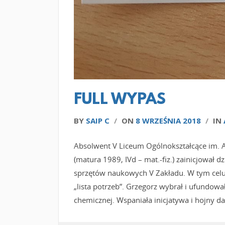
FULL WYPAS
BY
SAIP C
/
ON
8 WRZEŚNIA 2018
/
IN
Absolwent V Liceum Ogólnokształcące im. 
(matura 1989, IVd – mat.-fiz.) zainicjował 
sprzętów naukowych V Zakładu. W tym celu
„lista potrzeb”. Grzegorz wybrał i ufundo
chemicznej. Wspaniała inicjatywa i hojny da