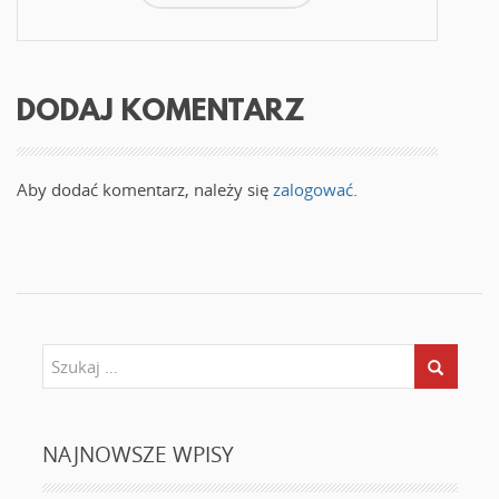
m
o
k
n
i
e
)
DODAJ KOMENTARZ
Aby dodać komentarz, należy się
zalogować
.
NAJNOWSZE WPISY