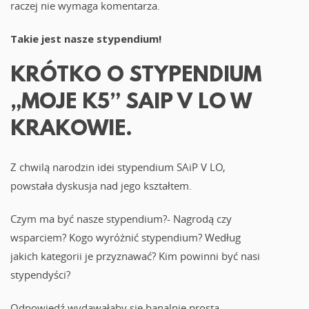
raczej nie wymaga komentarza.
Takie jest nasze stypendium!
KRÓTKO O STYPENDIUM
„MOJE K5” SAIP V LO W
KRAKOWIE.
Z chwilą narodzin idei stypendium SAiP V LO,
powstała dyskusja nad jego kształtem.
Czym ma być nasze stypendium?- Nagrodą czy
wsparciem? Kogo wyróżnić stypendium? Według
jakich kategorii je przyznawać? Kim powinni być nasi
stypendyści?
Odpowiedź wydawałaby się banalnie prosta.