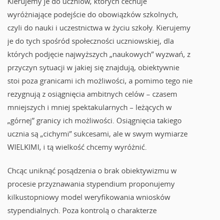
Kierujemy je do uczniów, których cechuje
wyróżniające podejście do obowiązków szkolnych,
czyli do nauki i uczestnictwa w życiu szkoły. Kierujemy
je do tych spośród społeczności uczniowskiej, dla
których podjęcie najwyższych „naukowych” wyzwań, z
przyczyn sytuacji w jakiej się znajdują, obiektywnie
stoi poza granicami ich możliwości, a pomimo tego nie
rezygnują z osiągnięcia ambitnych celów – czasem
mniejszych i mniej spektakularnych – leżących w
„górnej” granicy ich możliwości. Osiągnięcia takiego
ucznia są „cichymi” sukcesami, ale w swym wymiarze
WIELKIMI, i tą wielkość chcemy wyróżnić.
Chcąc uniknąć posądzenia o brak obiektywizmu w
procesie przyznawania stypendium proponujemy
kilkustopniowy model weryfikowania wniosków
stypendialnych. Poza kontrolą o charakterze