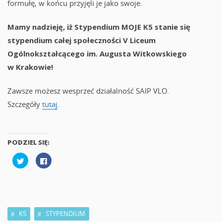
formułę, w końcu przyjęli je jako swoje.
Mamy nadzieję, iż Stypendium MOJE K5 stanie się
stypendium całej społeczności V Liceum
Ogólnokształcącego im. Augusta Witkowskiego
w Krakowie!
Zawsze możesz wesprzeć działalność SAIP VLO.
Szczegóły
tutaj
.
PODZIEL SIĘ:
U
K
d
l
o
i
s
k
t
n
ę
i
p
j
n
,
i
a
j
b
K5
STYPENDIUM
n
y