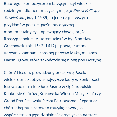
Batorego i kompozytorem łączącym styl włoski z
rodzimym idiomem muzycznym. Jego
Pieśni Kalliopy
Słowieńskiej
(wyd. 1589) to jeden z pierwszych
przykładów polskiej pieśni historycznej –
monumentalny cykl opiewający chwałę oręża
Rzeczypospolitej. Autorem tekstów był Stanisław
Grochowski (ok. 1542–1612) – poeta, tłumacz i
uczestnik kampanii zbrojnej przeciw Maksymilianowi
Habsburgowi, która zakończyła się bitwą pod Byczyną.
Chór V Liceum, prowadzony przez Ewę Pasek,
wielokrotnie zdobywał najwyższe laury w konkursach i
festiwalach – m.in. Złote Pasmo w Ogólnopolskim
Konkursie Chórów „Krakowska Wiosna Muzyczna” czy
Grand Prix Festiwalu Pieśni Patriotycznej. Repertuar
chóru obejmuje zarówno muzykę dawną, jak i
współczesną, a jego działalność artystyczna na stałe