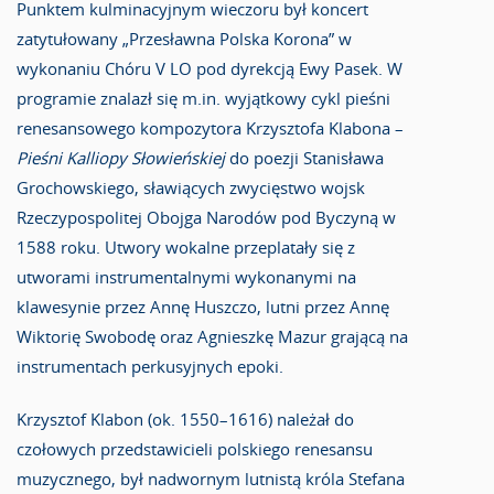
Punktem kulminacyjnym wieczoru był koncert
zatytułowany „Przesławna Polska Korona” w
wykonaniu Chóru V LO pod dyrekcją Ewy Pasek. W
programie znalazł się m.in. wyjątkowy cykl pieśni
renesansowego kompozytora Krzysztofa Klabona –
Pieśni Kalliopy Słowieńskiej
do poezji Stanisława
Grochowskiego, sławiących zwycięstwo wojsk
Rzeczypospolitej Obojga Narodów pod Byczyną w
1588 roku. Utwory wokalne przeplatały się z
utworami instrumentalnymi wykonanymi na
klawesynie przez Annę Huszczo, lutni przez Annę
Wiktorię Swobodę oraz Agnieszkę Mazur grającą na
instrumentach perkusyjnych epoki.
Krzysztof Klabon (ok. 1550–1616) należał do
czołowych przedstawicieli polskiego renesansu
muzycznego, był nadwornym lutnistą króla Stefana