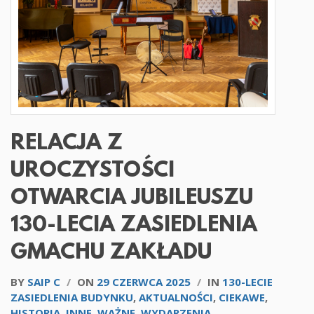
RELACJA Z
UROCZYSTOŚCI
OTWARCIA JUBILEUSZU
130-LECIA ZASIEDLENIA
GMACHU ZAKŁADU
BY
SAIP C
/
ON
29 CZERWCA 2025
/
IN
130-LECIE
ZASIEDLENIA BUDYNKU
,
AKTUALNOŚCI
,
CIEKAWE
,
HISTORIA
,
INNE
,
WAŻNE
,
WYDARZENIA