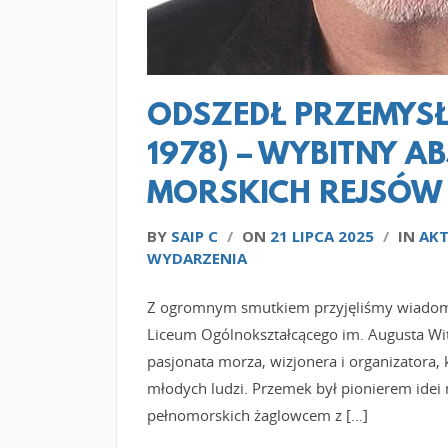
ODSZEDŁ PRZEMYS
1978) – WYBITNY A
MORSKICH REJSÓW
BY
SAIP C
/
ON
21 LIPCA 2025
/
IN
AKT
WYDARZENIA
Z ogromnym smutkiem przyjęliśmy wiadom
Liceum Ogólnokształcącego im. Augusta Wi
pasjonata morza, wizjonera i organizatora, 
młodych ludzi. Przemek był pionierem idei
pełnomorskich żaglowcem z […]