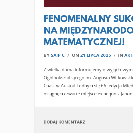
FENOMENALNY SUK
NA MIĘDZYNARODO
MATEMATYCZNEJ!
BY
SAIP C
/
ON
21 LIPCA 2025
/
IN
AKT
Z wielką dumą informujemy o wyjątkowym 
Ogólnokształcącego im. Augusta Witkowski
Coast w Australii odbyła się 66. edycja M
osiągnęła czwarte miejsce ex aequo z Japon
DODAJ KOMENTARZ