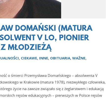
ŁAW DOMAŃSKI (MATURA
BSOLWENT V LO, PIONIER
 Z MŁODZIEŻĄ
UALNOŚCI
,
CIEKAWE
,
INNE
,
OBITUARIA
,
WAŻNE
,
ość o śmierci Przemysława Domańskiego – absolwenta V
tkowskiego w Krakowie (matura 1978), niezwykłego człowieka,
którego życie na zawsze związało się z żeglarstwem i edukacją
 morskich rejsów edukacyjnych – pierwszych w Polsce rejsów