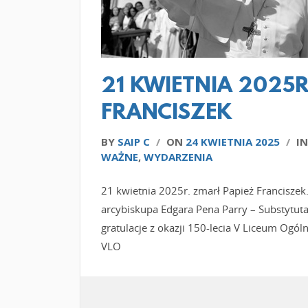
21 KWIETNIA 2025R
FRANCISZEK
BY
SAIP C
/
ON
24 KWIETNIA 2025
/
I
WAŻNE
,
WYDARZENIA
21 kwietnia 2025r. zmarł Papież Francisze
arcybiskupa Edgara Pena Parry – Substytuta
gratulacje z okazji 150-lecia V Liceum Og
VLO