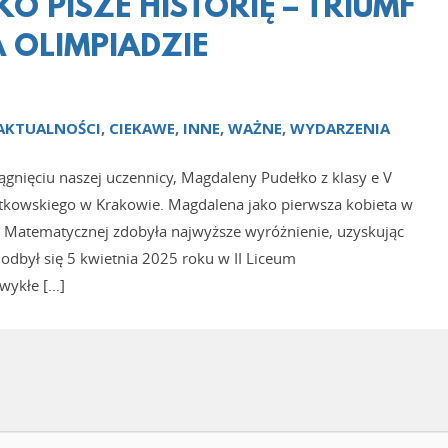
 PISZE HISTORIĘ – TRIUMF
 OLIMPIADZIE
AKTUALNOŚCI
,
CIEKAWE
,
INNE
,
WAŻNE
,
WYDARZENIA
gnięciu naszej uczennicy, Magdaleny Pudełko z klasy e V
tkowskiego w Krakowie. Magdalena jako pierwsza kobieta w
dy Matematycznej zdobyła najwyższe wyróżnienie, uzyskując
odbył się 5 kwietnia 2025 roku w II Liceum
wykłe […]