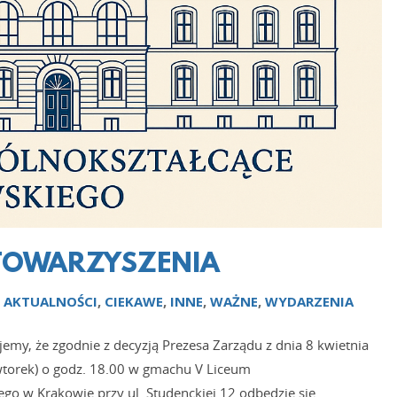
STOWARZYSZENIA
N
AKTUALNOŚCI
,
CIEKAWE
,
INNE
,
WAŻNE
,
WYDARZENIA
emy, że zgodnie z decyzją Prezesa Zarządu z dnia 8 kwietnia
wtorek) o godz. 18.00 w gmachu V Liceum
go w Krakowie przy ul. Studenckiej 12 odbędzie się