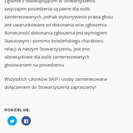
Zgodnie z obowiązującym w Stowarzyszeniu
zwyczajem posiedzenia są jawne dla osób
zainteresowanych, jednak wykonywanie prawa głosu
jest uwarunkowane od dokonania w/w zgłoszenia.
Konieczność dokonania zgłoszenia jest wymogiem
Statutowym i pomimo koleżeńskiego charakteru
relacji w naszym Stowarzyszeniu, jest ono
obowiązkowe dla osób zainteresowanych
głosowaniem na posiedzeniu.
Wszystkich członków SAiP i osoby zainteresowane
dołączeniem do Stowarzyszenia zapraszamy!
PODZIEL SIĘ:
U
K
d
l
o
i
s
k