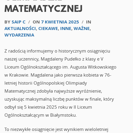
MATEMATYCZNEJ
BY
SAIP C
/
ON
7 KWIETNIA 2025
/
IN
AKTUALNOŚCI
,
CIEKAWE
,
INNE
,
WAŻNE
,
WYDARZENIA
Z radością informujemy o historycznym osiągnięciu
naszej uczennicy, Magdaleny Pudełko z klasy e V
Liceum Ogólnokształcącego im. Augusta Witkowskiego
w Krakowie.
Magdalena jako pierwsza kobieta w 76-
letniej historii Ogólnopolskiej Olimpiady
Matematycznej zdobyła najwyższe wyróżnienie,
uzyskując maksymalną liczbę punktów w finale, który
odbył się 5 kwietnia 2025 roku w II Liceum
Ogólnokształcącym w Białymstoku.
To niezwykłe osiągnięcie jest wynikiem wieloletniej