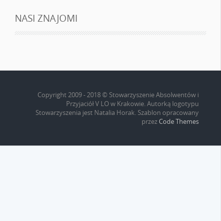
NASI ZNAJOMI
Copyright 2009 - 2018 © Stowarzyszenie Absolwentów i
Przyjaciół V LO w Krakowie. Autorką logotypu
Stowarzyszenia jest Natalia Horak. Szablon opracowany
przez
Code Themes