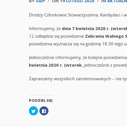
BY
SAIP
/
ON
19 LUTEGO 2020
/
IN
AKTUALN
Drodzy Członkowie Stowarzyszenia, Kandydaci i w
Informujemy, że
dnia 7 kwietnia 2020 r. (wtore
12 odbędzie się posiedzenie
Zebrania Walnego
posiedzenia wyznacza się na godzinę 18.30 tego 
Jednocześnie informujemy, że kolejne posiedzeni
kwietnia 2020 r. (wtorek
, jednocześnie z posie
Zapraszamy wszystkich zainteresowanych – nie ty
PODZIEL SIĘ:
U
K
d
l
o
i
s
k
t
n
ę
i