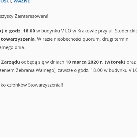
OŚCI
,
WAŻNE
szyscy Zainteresowani!
k) o godz. 18.00
w budynku V LO w Krakowie przy ul. Studenckie
Stowarzyszenia
. W razie nieobecności quorum, drugi termin
samego dnia.
a
Zarządu
odbędą się w dniach
10 marca 2020 r. (wtorek)
oraz
dzeniem Zebrania Walnego), zawsze o godz. 18.00 w budynku V L
lko członków Stowarzyszenia!!