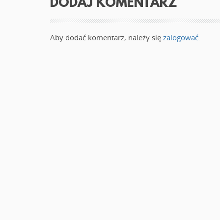
DODAJ KOMENTARZ
)
w
n
o
w
y
m
Aby dodać komentarz, należy się
zalogować
.
o
k
n
i
e
)