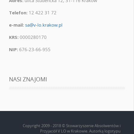
Adres:
ulica Studencka 12, 31-116 Kraków
Telefon:
12 422 31 72
e-mail:
sa@v-lo.krakow.pl
KRS:
0000280170
NIP:
676-23-66-955
NASI ZNAJOMI
Copyright 2009 - 2018 © Stowarzyszenie Absolwentów i
Przyjaciół V LO w Krakowie. Autorką logotypu