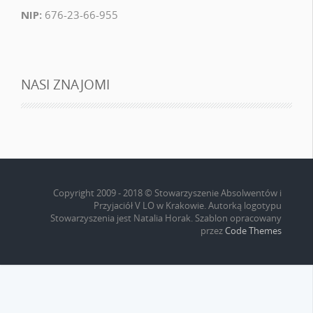
NIP:
676-23-66-955
NASI ZNAJOMI
Copyright 2009 - 2018 © Stowarzyszenie Absolwentów i
Przyjaciół V LO w Krakowie. Autorką logotypu
Stowarzyszenia jest Natalia Horak. Szablon opracowany
przez
Code Themes