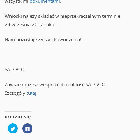
wszystkimi
dokumentami
.
Wnioski należy składać w nieprzekraczalnym terminie
29 września 2017 roku.
Nam pozostaje Życzyć Powodzenia!
SAIP VLO
Zawsze możesz wesprzeć działalność SAIP VLO.
Szczegóły
tutaj
.
PODZIEL SIĘ:
U
K
d
l
o
i
s
k