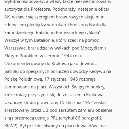
wybitna osobowość, a wtedy także niekwestionowany
autorytet dla Profesora. Podchorąży, następnie oficer
AK, wsławił się szeregiem brawurowych akcji, m.in.
zdobyciem pieniędzy w drukarni Emisions Bank dla
Samodzielnego Batalionu Partyzanckiego „Skała”.
Walczył w tym Batalionie, który szedł na pomoc
Warszawie, brał udział w walkach pod Moczydłem i
Złotym Potokiem w sierpniu 1944 roku.
Odkomenderowany do Krakowa jako dowódca
patrolu do specjalnych poruczeń dowódcy Kedywu na
Polskę Południową, 17 stycznia 1945 rozbraja
zaminowane na placu Wszystkich Świętych bunkry,
które miały przyczynić się do zniszczenia Krakowa.
Ukończył studia prawnicze; 15 stycznia 1952 został
aresztowany przez UB pod zarzutem zamiaru obalenia
siłą i przemocą ustroju PRL (artykuł 86 paragraf 2
KKWP). Był przesłuchiwany na placu Inwalidów i na