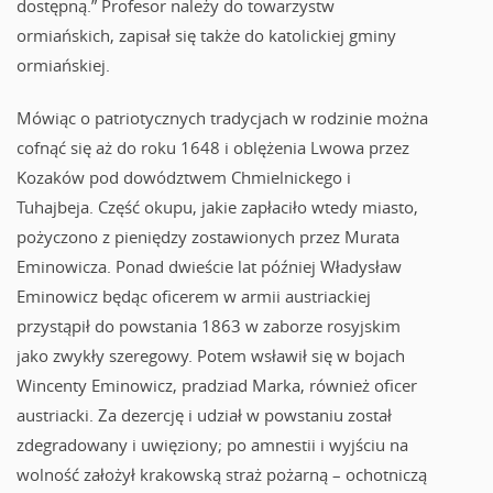
dostępną.” Profesor należy do towarzystw
ormiańskich, zapisał się także do katolickiej gminy
ormiańskiej.
Mówiąc o patriotycznych tradycjach w rodzinie można
cofnąć się aż do roku 1648 i oblężenia Lwowa przez
Kozaków pod dowództwem Chmielnickego i
Tuhajbeja. Część okupu, jakie zapłaciło wtedy miasto,
pożyczono z pieniędzy zostawionych przez Murata
Eminowicza. Ponad dwieście lat później Władysław
Eminowicz będąc oficerem w armii austriackiej
przystąpił do powstania 1863 w zaborze rosyjskim
jako zwykły szeregowy. Potem wsławił się w bojach
Wincenty Eminowicz, pradziad Marka, również oficer
austriacki. Za dezercję i udział w powstaniu został
zdegradowany i uwięziony; po amnestii i wyjściu na
wolność założył krakowską straż pożarną – ochotniczą