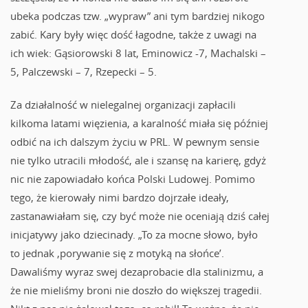
ubeka podczas tzw. „wypraw” ani tym bardziej nikogo
zabić. Kary były więc dość łagodne, także z uwagi na
ich wiek: Gąsiorowski 8 lat, Eminowicz -7, Machalski –
5, Palczewski – 7, Rzepecki – 5.
Za działalność w nielegalnej organizacji zapłacili
kilkoma latami więzienia, a karalność miała się później
odbić na ich dalszym życiu w PRL. W pewnym sensie
nie tylko utracili młodość, ale i szansę na karierę, gdyż
nic nie zapowiadało końca Polski Ludowej. Pomimo
tego, że kierowały nimi bardzo dojrzałe ideały,
zastanawiałam się, czy być może nie oceniają dziś całej
inicjatywy jako dziecinady. „To za mocne słowo, było
to jednak ‚porywanie się z motyką na słońce’.
Dawaliśmy wyraz swej dezaprobacie dla stalinizmu, a
że nie mieliśmy broni nie doszło do większej tragedii.