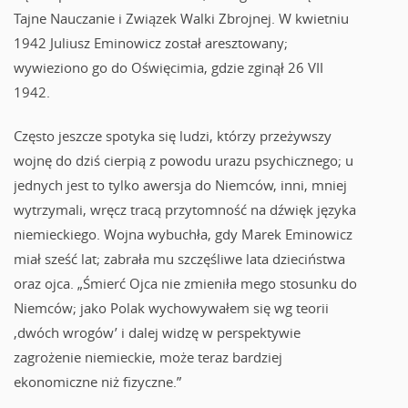
Tajne Nauczanie i Związek Walki Zbrojnej. W kwietniu
1942 Juliusz Eminowicz został aresztowany;
wywieziono go do Oświęcimia, gdzie zginął 26 VII
1942.
Często jeszcze spotyka się ludzi, którzy przeżywszy
wojnę do dziś cierpią z powodu urazu psychicznego; u
jednych jest to tylko awersja do Niemców, inni, mniej
wytrzymali, wręcz tracą przytomność na dźwięk języka
niemieckiego. Wojna wybuchła, gdy Marek Eminowicz
miał sześć lat; zabrała mu szczęśliwe lata dzieciństwa
oraz ojca. „Śmierć Ojca nie zmieniła mego stosunku do
Niemców; jako Polak wychowywałem się wg teorii
‚dwóch wrogów’ i dalej widzę w perspektywie
zagrożenie niemieckie, może teraz bardziej
ekonomiczne niż fizyczne.”