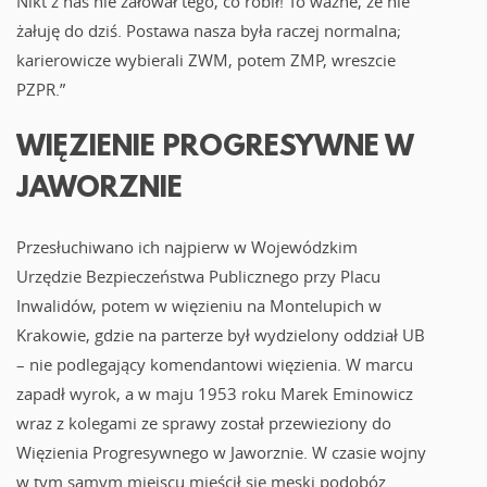
Nikt z nas nie żałował tego, co robił! To ważne, że nie
żałuję do dziś. Postawa nasza była raczej normalna;
karierowicze wybierali ZWM, potem ZMP, wreszcie
PZPR.”
WIĘZIENIE PROGRESYWNE W
JAWORZNIE
Przesłuchiwano ich najpierw w Wojewódzkim
Urzędzie Bezpieczeństwa Publicznego przy Placu
Inwalidów, potem w więzieniu na Montelupich w
Krakowie, gdzie na parterze był wydzielony oddział UB
– nie podlegający komendantowi więzienia. W marcu
zapadł wyrok, a w maju 1953 roku Marek Eminowicz
wraz z kolegami ze sprawy został przewieziony do
Więzienia Progresywnego w Jaworznie. W czasie wojny
w tym samym miejscu mieścił się męski podobóz