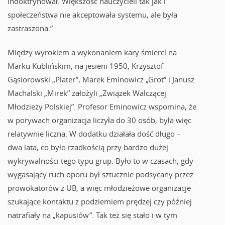
indoktrynował. Większość nauczycieli tak jak i
społeczeństwa nie akceptowała systemu, ale była
zastraszona.”
Między wyrokiem a wykonaniem kary śmierci na
Marku Kublińskim, na jesieni 1950, Krzysztof
Gąsiorowski „Plater”, Marek Eminowicz „Grot” i Janusz
Machalski „Mirek” założyli „Związek Walczącej
Młodzieży Polskiej”. Profesor Eminowicz wspomina, że
w porywach organizacja liczyła do 30 osób, była więc
relatywnie liczna. W dodatku działała dość długo –
dwa lata, co było rzadkością przy bardzo dużej
wykrywalności tego typu grup. Było to w czasach, gdy
wygasający ruch oporu był sztucznie podsycany przez
prowokatorów z UB, a więc młodzieżowe organizacje
szukające kontaktu z podziemiem prędzej czy później
natrafiały na „kapusiów”. Tak też się stało i w tym