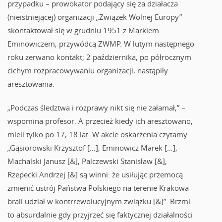
przypadku – prowokator podający się za działacza
(nieistniejącej) organizacji „Związek Wolnej Europy”
skontaktował się w grudniu 1951 z Markiem
Eminowiczem, przywódcą ZWMP. W lutym następnego
roku zerwano kontakt; 2 października, po półrocznym
cichym rozpracowywaniu organizacji, nastąpiły
aresztowania.
„Podczas śledztwa i rozprawy nikt się nie załamał,” –
wspomina profesor. A przecież kiedy ich aresztowano,
mieli tylko po 17, 18 lat. W akcie oskarżenia czytamy:
„Gąsiorowski Krzysztof […], Eminowicz Marek […],
Machalski Janusz [&], Palczewski Stanisław [&],
Rzepecki Andrzej [&] są winni: że usiłując przemocą
zmienić ustrój Państwa Polskiego na terenie Krakowa
brali udział w kontrrewolucyjnym związku [&]”. Brzmi
to absurdalnie gdy przyjrzeć się faktycznej działalności