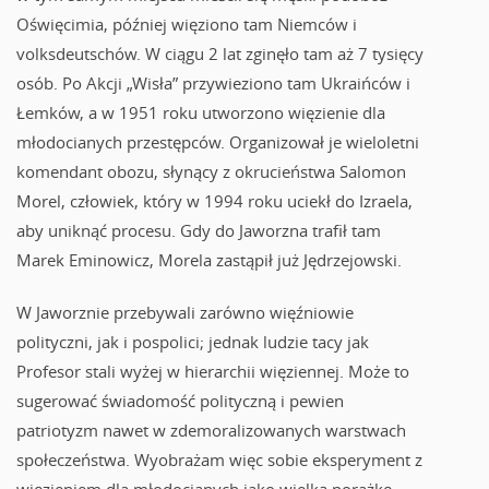
Oświęcimia, później więziono tam Niemców i
volksdeutschów. W ciągu 2 lat zginęło tam aż 7 tysięcy
osób. Po Akcji „Wisła” przywieziono tam Ukraińców i
Łemków, a w 1951 roku utworzono więzienie dla
młodocianych przestępców. Organizował je wieloletni
komendant obozu, słynący z okrucieństwa Salomon
Morel, człowiek, który w 1994 roku uciekł do Izraela,
aby uniknąć procesu. Gdy do Jaworzna trafił tam
Marek Eminowicz, Morela zastąpił już Jędrzejowski.
W Jaworznie przebywali zarówno więźniowie
polityczni, jak i pospolici; jednak ludzie tacy jak
Profesor stali wyżej w hierarchii więziennej. Może to
sugerować świadomość polityczną i pewien
patriotyzm nawet w zdemoralizowanych warstwach
społeczeństwa. Wyobrażam więc sobie eksperyment z