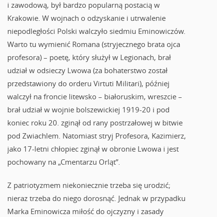
i zawodową, był bardzo popularną postacią w
Krakowie. W wojnach o odzyskanie i utrwalenie
niepodległości Polski walczyło siedmiu Eminowiczów.
Warto tu wymienić Romana (stryjecznego brata ojca
profesora) – poetę, który służył w Legionach, brał
udział w odsieczy Lwowa (za bohaterstwo został
przedstawiony do orderu Virtuti Militari), później
walczył na froncie litewsko – białoruskim, wreszcie –
brał udział w wojnie bolszewickiej 1919-20 i pod
koniec roku 20. zginął od rany postrzałowej w bitwie
pod Zwiachlem. Natomiast stryj Profesora, Kazimierz,
jako 17-letni chłopiec zginął w obronie Lwowa i jest
pochowany na „Cmentarzu Orląt”.
Z patriotyzmem niekoniecznie trzeba się urodzić;
nieraz trzeba do niego dorosnąć. Jednak w przypadku
Marka Eminowicza miłość do ojczyzny i zasady