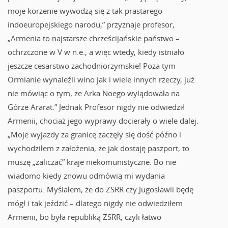
moje korzenie wywodzą się z tak prastarego
indoeuropejskiego narodu,” przyznaje profesor,
„Armenia to najstarsze chrześcijańskie państwo –
ochrzczone w V w n.e., a więc wtedy, kiedy istniało
jeszcze cesarstwo zachodniorzymskie! Poza tym
Ormianie wynaleźli wino jak i wiele innych rzeczy, już
nie mówiąc o tym, że Arka Noego wylądowała na
Górze Ararat.” Jednak Profesor nigdy nie odwiedził
Armenii, chociaż jego wyprawy docierały o wiele dalej.
„Moje wyjazdy za granicę zaczęły się dość późno i
wychodziłem z założenia, że jak dostaję paszport, to
muszę „zaliczać” kraje niekomunistyczne. Bo nie
wiadomo kiedy znowu odmówią mi wydania
paszportu. Myślałem, że do ZSRR czy Jugosławii będę
mógł i tak jeździć – dlatego nigdy nie odwiedziłem
Armenii, bo była republiką ZSRR, czyli łatwo