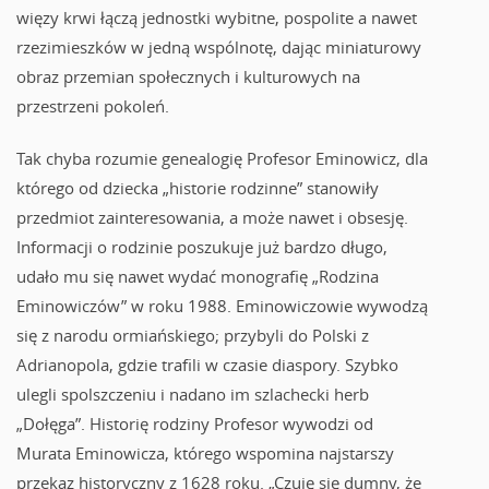
więzy krwi łączą jednostki wybitne, pospolite a nawet
rzezimieszków w jedną wspólnotę, dając miniaturowy
obraz przemian społecznych i kulturowych na
przestrzeni pokoleń.
Tak chyba rozumie genealogię Profesor Eminowicz, dla
którego od dziecka „historie rodzinne” stanowiły
przedmiot zainteresowania, a może nawet i obsesję.
Informacji o rodzinie poszukuje już bardzo długo,
udało mu się nawet wydać monografię „Rodzina
Eminowiczów” w roku 1988. Eminowiczowie wywodzą
się z narodu ormiańskiego; przybyli do Polski z
Adrianopola, gdzie trafili w czasie diaspory. Szybko
ulegli spolszczeniu i nadano im szlachecki herb
„Dołęga”. Historię rodziny Profesor wywodzi od
Murata Eminowicza, którego wspomina najstarszy
przekaz historyczny z 1628 roku. „Czuję się dumny, że