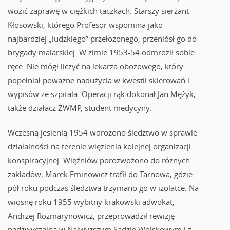
wozić zaprawę w ciężkich taczkach. Starszy sierżant
Kłosowski, którego Profesor wspomina jako
najbardziej „ludzkiego” przełożonego, przeniósł go do
brygady malarskiej. W zimie 1953-54 odmroził sobie
ręce. Nie mógł liczyć na lekarza obozowego, który
popełniał poważne nadużycia w kwestii skierowań i
wypisów ze szpitala. Operacji rąk dokonał Jan Mężyk,
także działacz ZWMP, student medycyny.
Wczesną jesienią 1954 wdrożono śledztwo w sprawie
działalności na terenie więzienia kolejnej organizacji
konspiracyjnej. Więźniów porozwożono do różnych
zakładów; Marek Eminowicz trafił do Tarnowa, gdzie
pół roku podczas śledztwa trzymano go w izolatce. Na
wiosnę roku 1955 wybitny krakowski adwokat,
Andrzej Rozmarynowicz, przeprowadził rewizję
nadzwyczajną w Najwyższym Sądzie Wojskowym i z