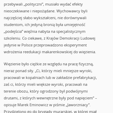
przebywali „polityczni”, musiało wydać efekty
nieoczekiwane i niepożądane. Wychowawcy byli
najczęściej słabo wykształceni, nie dorównywali
studentom, ich jedyną bronią była umiejętność
„podejścia” więźnia nabyta na specjalistycznym
szkoleniu. Co ciekawe, z Krajów Demokracji Ludowej
jedynie w Polsce przeprowadzono eksperyment
wdrożenia reedukacji makarenkowskiej do więzienia.
Więzienie było ciężkie ze względu na pracę fizyczną,
nieraz ponad siły. „Ci, którzy mieli mniejsze wyroki,
pracowali w kopalniach lub w zakładzie prefabrykacji,
zaś ci, którzy mieli większe wyroki, pracowali na
terenie obozu, który ogrodzony był podwójnymi
drutami, z których wewnętrzne były pod napięciem” –
opisuje Marek Eminowicz w piśmie „Jaworzniacy”.
Przydzielono go do brygady murarskiej, w której miał