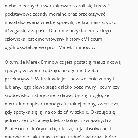
niebezpiecznych uwarunkowań starali się krzewić
podstawowe zasady moralne oraz przekazywać
niezafałszowaną wiedzę sprawili, że kraj nasz szybko
dźwiga się z zapaści. Dla mnie przykładem takiego
człowieka jest emerytowany historyk V liceum
ogólnokształcącego prof. Marek Eminowicz.
O tym, że Marek Eminowicz jest postacią nietuzinkową
i jedyną w swoim rodzaju, nikogo nie trzeba
przekonywać. W Krakowie jest powszechnie znany i
lubiany, jego sława sięga daleko poza mury liceum czy
środowisko historyczne. Zdawać by się mogło, że
nietrudno napisać monografię takiej osoby, zwłaszcza,
gdy spotyka się ją, na co dzień w szkole. Okazuje się
jednak, że ilość anegdotek szkolnych związanych z
Profesorem, którymi chętnie częstują absolwenci i
nauczyciele, jak i masa relacji i zdjęć z wypraw, które