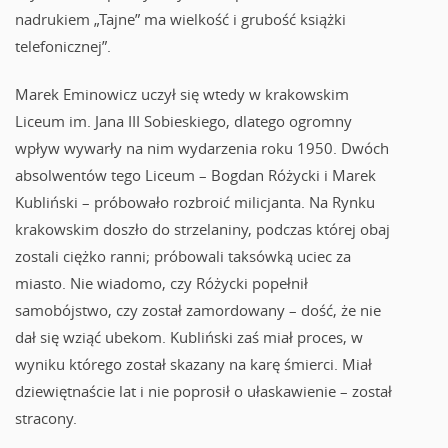
nadrukiem „Tajne” ma wielkość i grubość książki
telefonicznej”.
Marek Eminowicz uczył się wtedy w krakowskim
Liceum im. Jana III Sobieskiego, dlatego ogromny
wpływ wywarły na nim wydarzenia roku 1950. Dwóch
absolwentów tego Liceum – Bogdan Różycki i Marek
Kubliński – próbowało rozbroić milicjanta. Na Rynku
krakowskim doszło do strzelaniny, podczas której obaj
zostali ciężko ranni; próbowali taksówką uciec za
miasto. Nie wiadomo, czy Różycki popełnił
samobójstwo, czy został zamordowany – dość, że nie
dał się wziąć ubekom. Kubliński zaś miał proces, w
wyniku którego został skazany na karę śmierci. Miał
dziewiętnaście lat i nie poprosił o ułaskawienie – został
stracony.