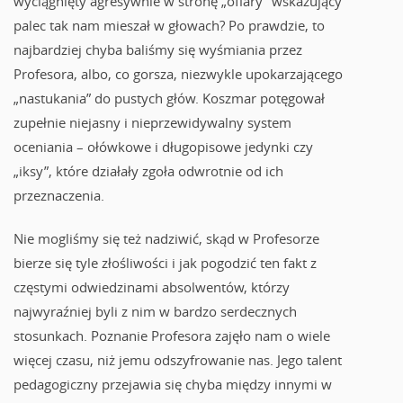
wyciągnięty agresywnie w stronę „ofiary” wskazujący
palec tak nam mieszał w głowach? Po prawdzie, to
najbardziej chyba baliśmy się wyśmiania przez
Profesora, albo, co gorsza, niezwykle upokarzającego
„nastukania” do pustych głów. Koszmar potęgował
zupełnie niejasny i nieprzewidywalny system
oceniania – ołówkowe i długopisowe jedynki czy
„iksy”, które działały zgoła odwrotnie od ich
przeznaczenia.
Nie mogliśmy się też nadziwić, skąd w Profesorze
bierze się tyle złośliwości i jak pogodzić ten fakt z
częstymi odwiedzinami absolwentów, którzy
najwyraźniej byli z nim w bardzo serdecznych
stosunkach. Poznanie Profesora zajęło nam o wiele
więcej czasu, niż jemu odszyfrowanie nas. Jego talent
pedagogiczny przejawia się chyba między innymi w