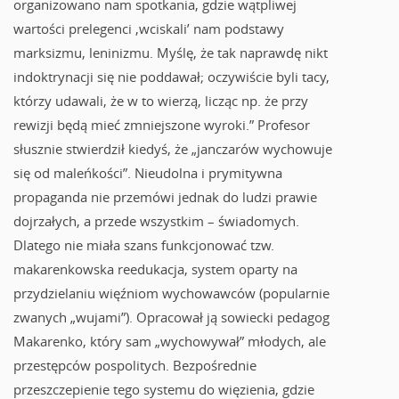
organizowano nam spotkania, gdzie wątpliwej
wartości prelegenci ‚wciskali’ nam podstawy
marksizmu, leninizmu. Myślę, że tak naprawdę nikt
indoktrynacji się nie poddawał; oczywiście byli tacy,
którzy udawali, że w to wierzą, licząc np. że przy
rewizji będą mieć zmniejszone wyroki.” Profesor
słusznie stwierdził kiedyś, że „janczarów wychowuje
się od maleńkości”. Nieudolna i prymitywna
propaganda nie przemówi jednak do ludzi prawie
dojrzałych, a przede wszystkim – świadomych.
Dlatego nie miała szans funkcjonować tzw.
makarenkowska reedukacja, system oparty na
przydzielaniu więźniom wychowawców (popularnie
zwanych „wujami”). Opracował ją sowiecki pedagog
Makarenko, który sam „wychowywał” młodych, ale
przestępców pospolitych. Bezpośrednie
przeszczepienie tego systemu do więzienia, gdzie