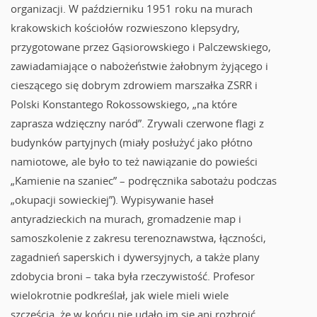
organizacji. W październiku 1951 roku na murach
krakowskich kościołów rozwieszono klepsydry,
przygotowane przez Gąsiorowskiego i Palczewskiego,
zawiadamiające o nabożeństwie żałobnym żyjącego i
cieszącego się dobrym zdrowiem marszałka ZSRR i
Polski Konstantego Rokossowskiego, „na które
zaprasza wdzięczny naród”. Zrywali czerwone flagi z
budynków partyjnych (miały posłużyć jako płótno
namiotowe, ale było to też nawiązanie do powieści
„Kamienie na szaniec” – podręcznika sabotażu podczas
„okupacji sowieckiej”). Wypisywanie haseł
antyradzieckich na murach, gromadzenie map i
samoszkolenie z zakresu terenoznawstwa, łączności,
zagadnień saperskich i dywersyjnych, a także plany
zdobycia broni – taka była rzeczywistość. Profesor
wielokrotnie podkreślał, jak wiele mieli wiele
szczęścia, że w końcu nie udało im się ani rozbroić