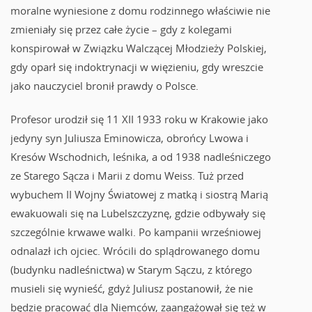
moralne wyniesione z domu rodzinnego właściwie nie
zmieniały się przez całe życie – gdy z kolegami
konspirował w Związku Walczącej Młodzieży Polskiej,
gdy oparł się indoktrynacji w więzieniu, gdy wreszcie
jako nauczyciel bronił prawdy o Polsce.
Profesor urodził się 11 XII 1933 roku w Krakowie jako
jedyny syn Juliusza Eminowicza, obrońcy Lwowa i
Kresów Wschodnich, leśnika, a od 1938 nadleśniczego
ze Starego Sącza i Marii z domu Weiss. Tuż przed
wybuchem II Wojny Światowej z matką i siostrą Marią
ewakuowali się na Lubelszczyznę, gdzie odbywały się
szczególnie krwawe walki. Po kampanii wrześniowej
odnalazł ich ojciec. Wrócili do splądrowanego domu
(budynku nadleśnictwa) w Starym Sączu, z którego
musieli się wynieść, gdyż Juliusz postanowił, że nie
będzie pracować dla Niemców, zaangażował się też w