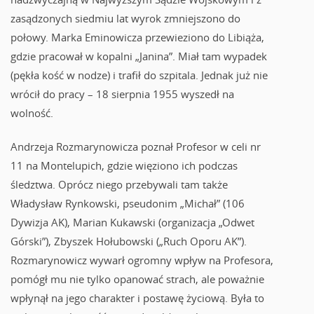
zasądzonych siedmiu lat wyrok zmniejszono do
połowy. Marka Eminowicza przewieziono do Libiąża,
gdzie pracował w kopalni „Janina”. Miał tam wypadek
(pękła kość w nodze) i trafił do szpitala. Jednak już nie
wrócił do pracy – 18 sierpnia 1955 wyszedł na
wolność.
Andrzeja Rozmarynowicza poznał Profesor w celi nr
11 na Montelupich, gdzie więziono ich podczas
śledztwa. Oprócz niego przebywali tam także
Władysław Rynkowski, pseudonim „Michał” (106
Dywizja AK), Marian Kukawski (organizacja „Odwet
Górski”), Zbyszek Hołubowski („Ruch Oporu AK”).
Rozmarynowicz wywarł ogromny wpływ na Profesora,
pomógł mu nie tylko opanować strach, ale poważnie
wpłynął na jego charakter i postawę życiową. Była to