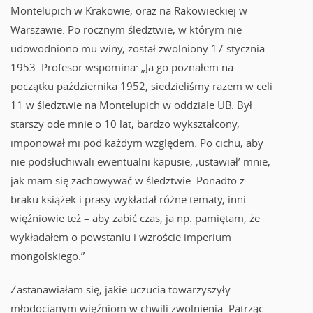
Montelupich w Krakowie, oraz na Rakowieckiej w
Warszawie. Po rocznym śledztwie, w którym nie
udowodniono mu winy, został zwolniony 17 stycznia
1953. Profesor wspomina: „Ja go poznałem na
początku października 1952, siedzieliśmy razem w celi
11 w śledztwie na Montelupich w oddziale UB. Był
starszy ode mnie o 10 lat, bardzo wykształcony,
imponował mi pod każdym względem. Po cichu, aby
nie podsłuchiwali ewentualni kapusie, ‚ustawiał’ mnie,
jak mam się zachowywać w śledztwie. Ponadto z
braku książek i prasy wykładał różne tematy, inni
więźniowie też – aby zabić czas, ja np. pamiętam, że
wykładałem o powstaniu i wzroście imperium
mongolskiego.”
Zastanawiałam się, jakie uczucia towarzyszyły
młodocianym więźniom w chwili zwolnienia. Patrząc