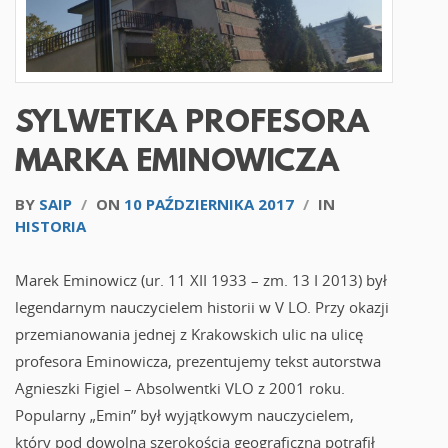
SYLWETKA PROFESORA
MARKA EMINOWICZA
BY
SAIP
/
ON
10 PAŹDZIERNIKA 2017
/
IN
HISTORIA
Marek Eminowicz (ur. 11 XII 1933 – zm. 13 I 2013) był
legendarnym nauczycielem historii w V LO. Przy okazji
przemianowania jednej z Krakowskich ulic na ulicę
profesora Eminowicza, prezentujemy tekst autorstwa
Agnieszki Figiel – Absolwentki VLO z 2001 roku.
Popularny „Emin” był wyjątkowym nauczycielem,
który pod dowolną szerokością geograficzną potrafił