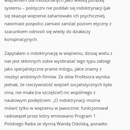
więzieniem dla młodocianych jako wielką porażkę
systemu – polityczni nie poddali się indoktrynacji (jak
się okazuje więzienie zahartowało ich psychicznie),
natomiast pospolici zamiast zaniżać poziom etyczny z
szacunkiem odnosili się wtedy do działaczy
konspiracyjnych.
Zapytałam o indoktrynację w więzieniu; dzisiaj wielu z
nas jest skłonnych sobie wyobrażać tego typu zabiegi
jako specjalistyczne pranie mózgu, jakie znamy z
niezbyt ambitnych filmów. Ze słów Profesora wynika
jednak, że rzeczywistość więzień socjalistycznych była
inna, nie miała (na szczęście!) nic wspólnego z
naukowym podejściem. „O indoktrynacji można
mówić tylko w więzieniu w Jaworznie: funkcjonował
radiowęzeł przez który emitowano Program 1.
Polskiego Radia ze słynną Wandą Odolską, ponadto