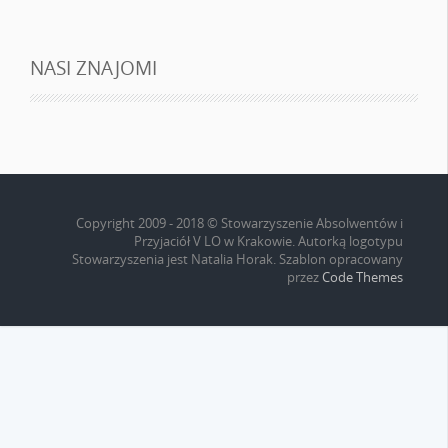
NASI ZNAJOMI
Copyright 2009 - 2018 © Stowarzyszenie Absolwentów i
Przyjaciół V LO w Krakowie. Autorką logotypu
Stowarzyszenia jest Natalia Horak. Szablon opracowany
przez
Code Themes