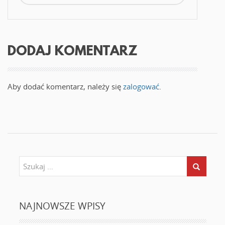
o
w
y
m
o
k
n
i
DODAJ KOMENTARZ
e
)
Aby dodać komentarz, należy się
zalogować
.
NAJNOWSZE WPISY