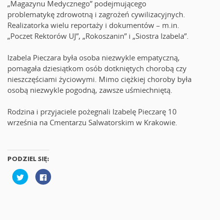
„Magazynu Medycznego” podejmującego
problematykę zdrowotną i zagrożeń cywilizacyjnych.
Realizatorka wielu reportaży i dokumentów – m.in.
„Poczet Rektorów UJ”, „Rokoszanin” i „Siostra Izabela”.
Izabela Pieczara była osoba niezwykle empatyczną,
pomagała dziesiątkom osób dotkniętych chorobą czy
nieszczęściami życiowymi. Mimo ciężkiej choroby była
osobą niezwykle pogodną, zawsze uśmiechniętą.
Rodzina i przyjaciele pożegnali Izabelę Pieczarę 10
września na Cmentarzu Salwatorskim w Krakowie.
PODZIEL SIĘ:
U
K
d
l
o
i
s
k
t
n
ę
i
p
j
n
,