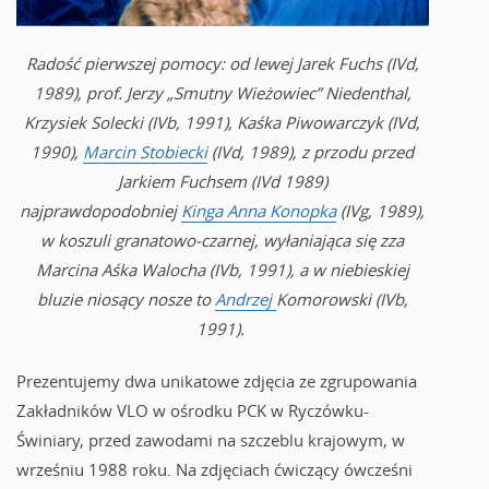
Radość pierwszej pomocy: od lewej Jarek Fuchs (IVd,
1989), prof. Jerzy „Smutny Wieżowiec” Niedenthal,
Krzysiek Solecki (IVb, 1991), Kaśka Piwowarczyk (IVd,
1990),
Marcin Stobiecki
(IVd, 1989), z przodu przed
Jarkiem Fuchsem (IVd 1989)
najprawdopodobniej
Kinga Anna Konopka
(IVg, 1989),
w koszuli granatowo-czarnej, wyłaniająca się zza
Marcina Aśka Walocha (IVb, 1991), a w niebieskiej
bluzie niosący nosze to
Andrzej
Komorowski (IVb,
1991).
Prezentujemy dwa unikatowe zdjęcia ze zgrupowania
Zakładników VLO w ośrodku PCK w Ryczówku-
Świniary, przed zawodami na szczeblu krajowym, w
wrześniu 1988 roku. Na zdjęciach ćwiczący ówcześni