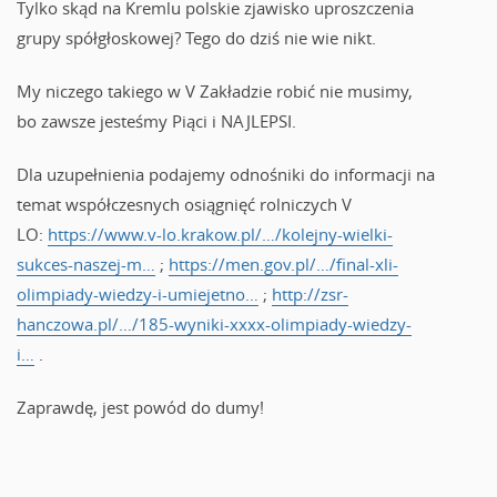
Tylko skąd na Kremlu polskie zjawisko uproszczenia
grupy spółgłoskowej? Tego do dziś nie wie nikt.
My niczego takiego w V Zakładzie robić nie musimy,
bo zawsze jesteśmy Piąci i NAJLEPSI.
Dla uzupełnienia podajemy odnośniki do informacji na
temat współczesnych osiągnięć rolniczych V
LO:
https://www.v-lo.krakow.pl/…/kolejny-wielki-
sukces-naszej-m…
;
https://men.gov.pl/…/final-xli-
olimpiady-wiedzy-i-umiejetno…
;
http://zsr-
hanczowa.pl/…/185-wyniki-xxxx-olimpiady-wiedzy-
i…
.
Zaprawdę, jest powód do dumy!