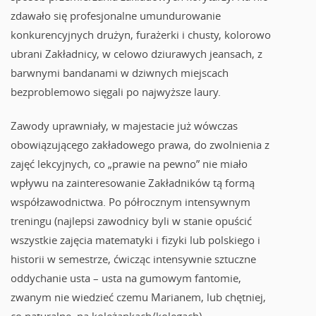
zdawało się profesjonalne umundurowanie
konkurencyjnych drużyn, furażerki i chusty, kolorowo
ubrani Zakładnicy, w celowo dziurawych jeansach, z
barwnymi bandanami w dziwnych miejscach
bezproblemowo sięgali po najwyższe laury.
Zawody uprawniały, w majestacie już wówczas
obowiązującego zakładowego prawa, do zwolnienia z
zajęć lekcyjnych, co „prawie na pewno” nie miało
wpływu na zainteresowanie Zakładników tą formą
współzawodnictwa. Po półrocznym intensywnym
treningu (najlepsi zawodnicy byli w stanie opuścić
wszystkie zajęcia matematyki i fizyki lub polskiego i
historii w semestrze, ćwicząc intensywnie sztuczne
oddychanie usta – usta na gumowym fantomie,
zwanym nie wiedzieć czemu Marianem, lub chętniej,
co naturalne, na koleżankach/kolegach),