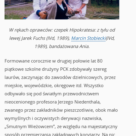
W rękach oprawców: czepek Hipokratesa: z tyłu od
lewej Jarek Fuchs (IVd, 1989),
Marcin Stobiecki
(IVd,
1989), bandażowana Ania.
Formowane corocznie w drugiej połowie lat 80
piątkowe szkolne drużyny PCK zdobywały szereg
laurów, zaczynając do zawodów dzielnicowych, przez
miejskie, wojewódzkie, okręgowe itd. Wszystko
odbywało się pod światłym przewodnictwem
nieocenionego profesora Jerzego Niedenthala,
zwanego przez zakładników pieszczotliwie, obok mało
wymyślnych i oczywistych derywacji nazwiska,
„Smutnym Wieżowcem”, ze względu na majestatyczny
sposób przemierzania zakładowych korytarzy. Na nic