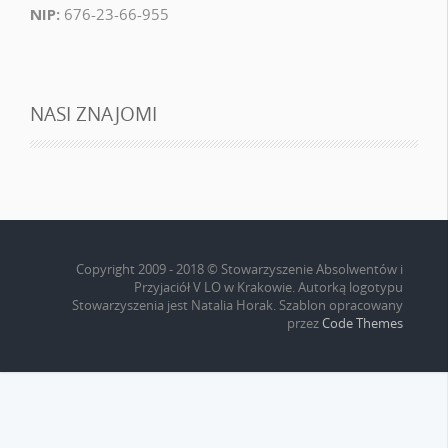
NIP:
676-23-66-955
NASI ZNAJOMI
Copyright 2009 - 2018 © Stowarzyszenie Absolwentów i
Przyjaciół V LO w Krakowie. Autorką logotypu
Stowarzyszenia jest Natalia Horak. Szablon opracowany
przez
Code Themes