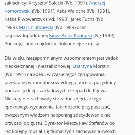
zakładnicy: Krzysztof Solecki (IVb, 1991),
Andrzej
Komorowski
(IVb, 1991), Aśka Walocha (IVb, 1991),
Kaśka Piwowarczyk (IVd, 1990), Jarek Fuchs (IVd
1989),
Marcin Stobiecki
(IVd 1989) oraz
najprawdopodobniej
Kinga Anna Konopka
(IVg 1989).
Pod zdjęciami znajdziecie dokładniejsze opisy.
Dla wielu, niezapomnianym wspomnieniem jest widok
nieokiełznanej i nieszablonowej
Katarzyna
Morstin
(IVb 1991) na apelu, w czasie tegoż zgrupowania,
przebranej w mundur sowieckiego oficera, pozyskany
podczas jednej z zakładowych eskapad do Kijowa.
Niestety nie zachowały się żadne zdjęcia z tego
epokowego wydarzenia. Jak możecie przypuszczać,
ówczesnym władzom happening zdecydowanie nie
przypadł do gustu. Dyrektor Mieczysław Stefanów po
raz kolejny musiał się tłumaczyć z zachowania swoich