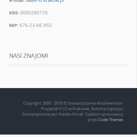
e-mail:
sa@v-lo.krakow.pl
KRS:
0000280170
NIP:
676-23-66-955
NASI ZNAJOMI
Copyright 2009 - 2018 © Stowarzyszenie Absolwentów i
Przyjaciół V LO w Krakowie. Autorką logotypu
Stowarzyszenia jest Natalia Horak. Szablon opracowany
przez
Code Themes