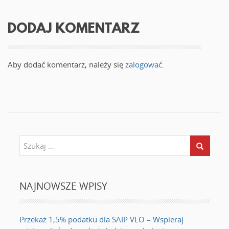
o
k
n
i
DODAJ KOMENTARZ
e
)
Aby dodać komentarz, należy się
zalogować
.
NAJNOWSZE WPISY
Przekaż 1,5% podatku dla SAIP VLO – Wspieraj