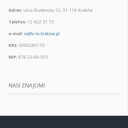
Adres:
ulica Studencka 12, 31-116 Kraków
Telefon:
12 422 31 72
e-mail:
sa@v-lo.krakow.pl
KRS:
0000280170
NIP:
676-23-66-955
NASI ZNAJOMI