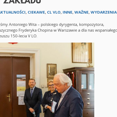
V ZAKŁADU
AKTUALNOŚCI
,
CIEKAWE
,
CL VLO
,
INNE
,
WAŻNE
,
WYDARZENIA
iliśmy Antoniego Wita – polskiego dyrygenta, kompozytora,
uzycznego Fryderyka Chopina w Warszawie a dla nas wspaniałeg
uszu 150-lecia V LO.