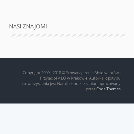
NASI ZNAJOMI
Copyright 2009 - 2018 © Stowarzyszenie Absolwentów i
Przyjaciół V LO w Krakowie. Autorką logotypu
Stowarzyszenia jest Natalia Horak. Szablon opracowany
przez
Code Themes