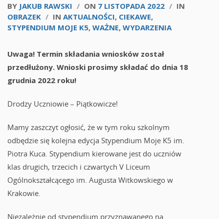
BY
JAKUB RAWSKI
/
ON
7 LISTOPADA 2022
/
IN
OBRAZEK
/
IN
AKTUALNOŚCI
,
CIEKAWE
,
STYPENDIUM MOJE K5
,
WAŻNE
,
WYDARZENIA
Uwaga! Termin składania wniosków został
przedłużony. Wnioski prosimy składać do dnia 18
grudnia 2022 roku!
Drodzy Uczniowie – Piątkowicze!
Mamy zaszczyt ogłosić, że w tym roku szkolnym
odbędzie się kolejna edycja Stypendium Moje K5 im.
Piotra Kuca. Stypendium kierowane jest do uczniów
klas drugich, trzecich i czwartych V Liceum
Ogólnokształcącego im. Augusta Witkowskiego w
Krakowie.
Niezależnie od stypendium przyznawanego na