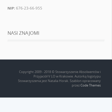
NIP:
676-23-66-955
NASI ZNAJOMI
Copyright 2009 - 2018 © Stowarzyszenie Absolwentów i
Przyjaciół V LO w Krakowie. Autorką logotypu
Stowarzyszenia jest Natalia Horak. Szablon opracowany
przez
Code Themes