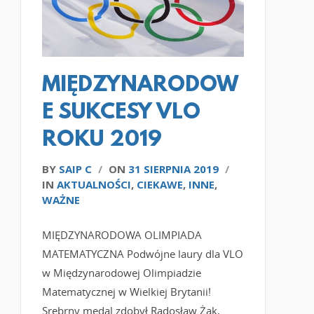
CZYTAJ WIĘCEJ
MIĘDZYNARODOW
E SUKCESY VLO
ROKU 2019
BY
SAIP C
/
ON
31 SIERPNIA 2019
/
IN
AKTUALNOŚCI
,
CIEKAWE
,
INNE
,
WAŻNE
MIĘDZYNARODOWA OLIMPIADA
MATEMATYCZNA Podwójne laury dla VLO
w Międzynarodowej Olimpiadzie
Matematycznej w Wielkiej Brytanii!
Srebrny medal zdobył Radosław Żak,