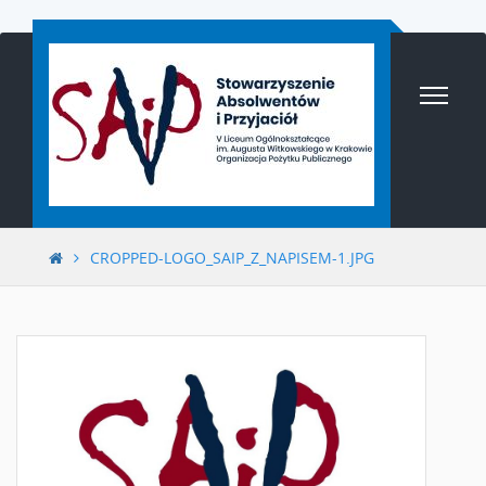
Przejdź
do
treści
CROPPED-LOGO_SAIP_Z_NAPISEM-1.JPG