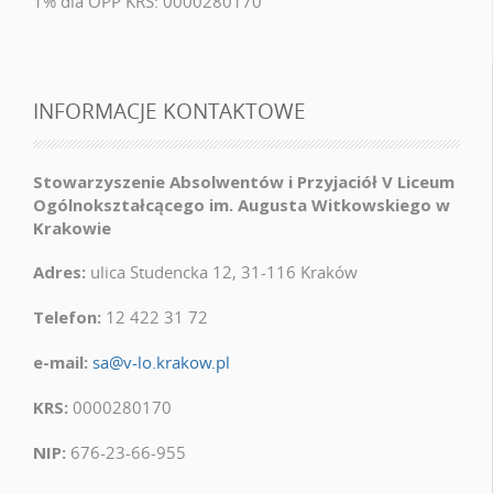
1% dla OPP KRS: 0000280170
INFORMACJE KONTAKTOWE
Stowarzyszenie Absolwentów i Przyjaciół V Liceum
Ogólnokształcącego im. Augusta Witkowskiego w
Krakowie
Adres:
ulica Studencka 12, 31-116 Kraków
Telefon:
12 422 31 72
e-mail:
sa@v-lo.krakow.pl
KRS:
0000280170
NIP:
676-23-66-955