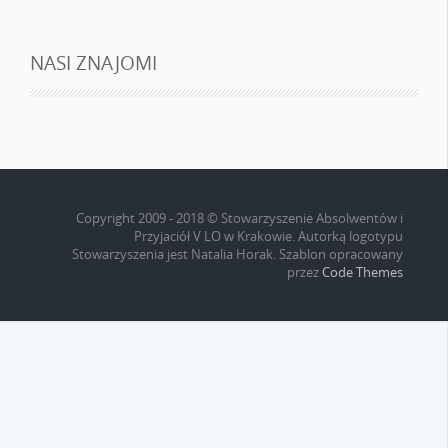
NASI ZNAJOMI
Copyright 2009 - 2018 © Stowarzyszenie Absolwentów i
Przyjaciół V LO w Krakowie. Autorką logotypu
Stowarzyszenia jest Natalia Horak. Szablon opracowany
przez
Code Themes