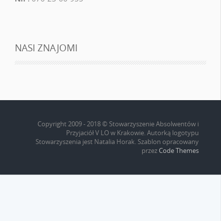
NASI ZNAJOMI
Copyright 2009 - 2018 © Stowarzyszenie Absolwentów i
Przyjaciół V LO w Krakowie. Autorką logotypu
Stowarzyszenia jest Natalia Horak. Szablon opracowany
przez
Code Themes