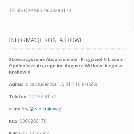
1% dla OPP KRS: 0000280170
INFORMACJE KONTAKTOWE
Stowarzyszenie Absolwentów i Przyjaciół V Liceum
Ogólnokształcącego im. Augusta Witkowskiego w
Krakowie
Adres:
ulica Studencka 12, 31-116 Kraków
Telefon:
12 422 31 72
e-mail:
sa@v-lo.krakow.pl
KRS:
0000280170
NIP:
676-23-66-955