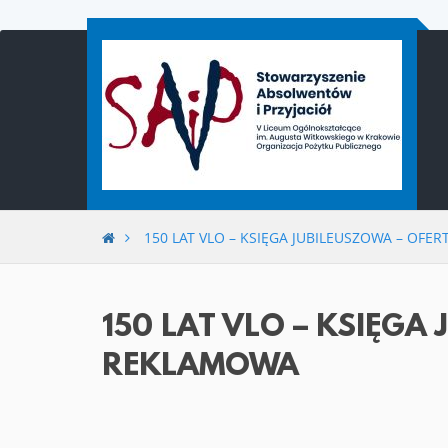
Przejdź
do
treści
150 LAT VLO – KSIĘGA JUBILEUSZOWA – OFE
150 LAT VLO – KSIĘGA
REKLAMOWA