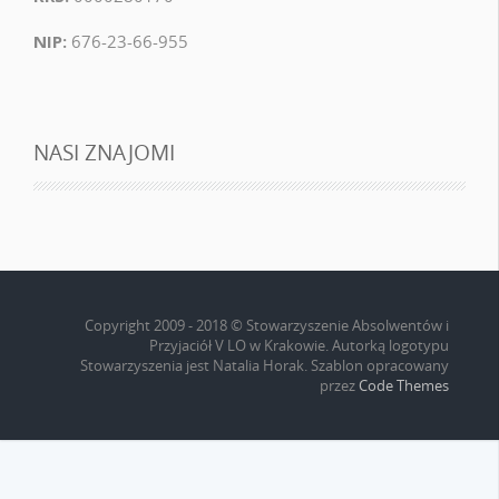
NIP:
676-23-66-955
NASI ZNAJOMI
Copyright 2009 - 2018 © Stowarzyszenie Absolwentów i
Przyjaciół V LO w Krakowie. Autorką logotypu
Stowarzyszenia jest Natalia Horak. Szablon opracowany
przez
Code Themes