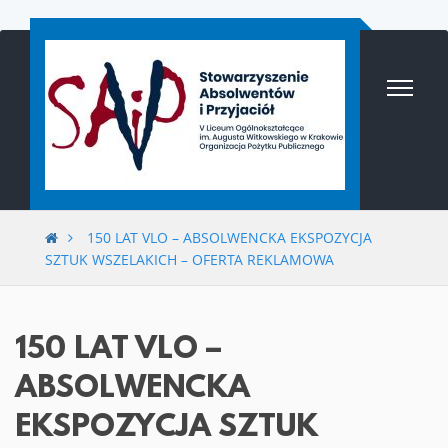
Przejdź
do
treści
150 LAT VLO – ABSOLWENCKA EKSPOZYCJA
SZTUK WSZELAKICH – OFERTA REKLAMOWA
150 LAT VLO –
ABSOLWENCKA
EKSPOZYCJA SZTUK