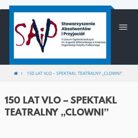
Przejdź
do
treści
150 LAT VLO – SPEKTAKL TEATRALNY „CLOWNI”
150 LAT VLO – SPEKTAKL
TEATRALNY „CLOWNI”