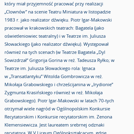
który miał przyjemność pracować przy realizacji
„Clownów” na scenie Teatru Miniatura w listopadzie
1983 r. jako realizator dźwięku. Piotr Igar-Makowski
pracował w krakowskich teatrach: Bagatela (jako
oświetleniowiec teatralny) i w Teatrze im. Juliusza
Słowackiego (jako realizator dźwięku). Występował
również na tych scenach (w Teatrze Bagatela „Dyl
Sowizdrzał” Grigorija Gorina w reż. Tadeusza Ryłko; w
Teatrze im. Juliusza Słowackiego rola: Ignaca
w „Transatlantyku” Witolda Gombrowicza w reż.
Mikołaja Grabowskiego i chrześcijanina w „Irydionie”
Zygmunta Krasińskiego również w reż. Mikołaja
Grabowskiego). Piotr Igar-Makowski w latach 70-tych
otrzymał wiele nagród w Ogólnopolskim Konkursie
Recytatorskim i Konkursie recytatorskim im. Zenona
Klemensiewicza. Jest laureatem srebrnej odznaki
recytatora. W V Liceum Ogólnokształcącym, gdzie